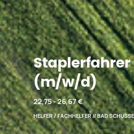
Staplerfahrer
(m/w/d)
22,75 - 26,67 €
HELFER / FACHHELFER // BAD SCHUSS