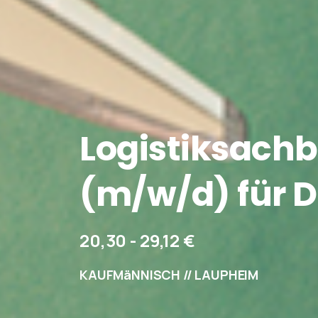
Logistiksachb
(m/w/d)
für
D
20,30 - 29,12 €
KAUFMäNNISCH // LAUPHEIM